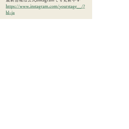
https://www.instagram.com/yourstage__/?
hl=ja
次の記事
前の記事
＼創業の地・福井での活動をお届け！／
axes femmeの公式メディアサイト
「my axes」にて
福井の活動を紹介する記事を連載中♪
©IGA Co.,Ltd