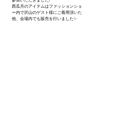
西瓜月のアイテムはファッションショ
ー内で沢山のゲスト様にご着用頂いた
他、会場内でも販売を行いました✨
お越しいただいた皆様本当にありがと
うございました🌸
ぜひ公式InstagramもCheck♪
▼こちら▼
https://www.instagram.com/yourst
age__/?hl=ja
< 前の記事
次の記事 >