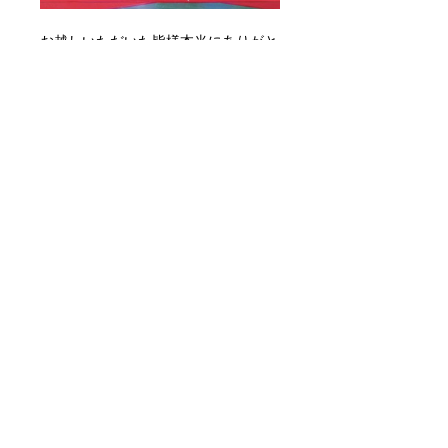
お越しいただいた皆様本当にありがと
うございました🌸
ぜひ公式InstagramもCheck♪
▼こちら▼
https://www.instagram.com/yourst
age__/?hl=ja
< 前の記事
次の記事 >
＼創業の地・福井での活動をお届け！／